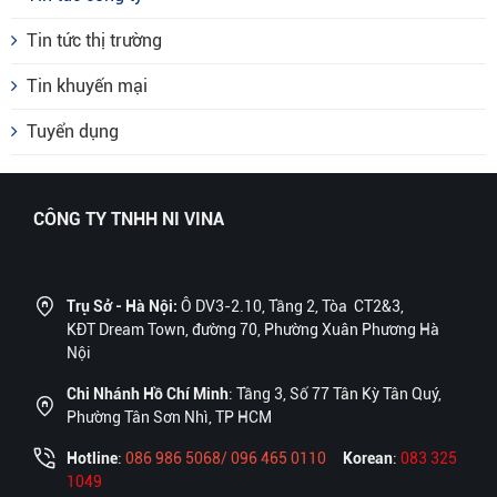
Tin tức thị trường
Tin khuyến mại
Tuyển dụng
CÔNG TY TNHH NI VINA
Trụ Sở - Hà Nội:
Ô DV3-2.10, Tầng 2, Tòa CT2&3,
KĐT Dream Town, đường 70, Phường Xuân Phương Hà
Nội
Chi Nhánh Hồ Chí Minh
: Tầng 3, Số 77 Tân Kỳ Tân Quý,
Phường Tân Sơn Nhì, TP HCM
Hotline
:
086 986 5068/ 096 465 0110
Korean
:
083 325
1049