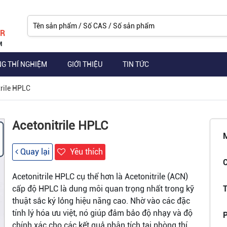
ER
M
NG THÍ NGHIỆM
GIỚI THIỆU
TIN TỨC
trile HPLC
Acetonitrile HPLC
Quay lại
Yêu thích
C
Acetonitrile HPLC cụ thể hơn là Acetonitrile (ACN)
cấp độ HPLC là dung môi quan trọng nhất trong kỹ
T
thuật sắc ký lỏng hiệu năng cao. Nhờ vào các đặc
tính lý hóa ưu việt, nó giúp đảm bảo độ nhạy và độ
P
chính xác cho các kết quả phân tích tại phòng thí