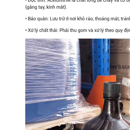
• Độc tính: Acetonitrile là chất lỏng dễ cháy và có
(găng tay, kính mắt).
• Bảo quản: Lưu trữ ở nơi khô ráo, thoáng mát, trá
• Xử lý chất thải: Phải thu gom và xử lý theo quy đị