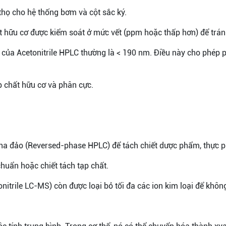
 thọ cho hệ thống bơm và cột sắc ký.
t hữu cơ được kiểm soát ở mức vết (ppm hoặc thấp hơn) để tránh
) của Acetonitrile HPLC thường là < 190 nm. Điều này cho phép
p chất hữu cơ và phân cực.
pha đảo (Reversed-phase HPLC) để tách chiết dược phẩm, thực p
uẩn hoặc chiết tách tạp chất.
nitrile LC-MS) còn được loại bỏ tối đa các ion kim loại để khô