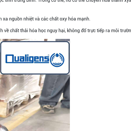
 độc tính trung bình. Trong cơ thể, nó có thể chuyển hóa thành x
nh xa nguồn nhiệt và các chất oxy hóa mạnh.
nh về chất thải hóa học nguy hại, không đổ trực tiếp ra môi trườ