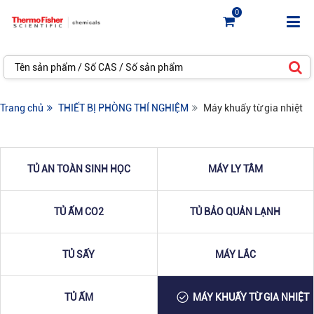
0
Trang chủ
THIẾT BỊ PHÒNG THÍ NGHIỆM
Máy khuấy từ gia nhiệt
TỦ AN TOÀN SINH HỌC
MÁY LY TÂM
TỦ ẤM CO2
TỦ BẢO QUẢN LẠNH
TỦ SẤY
MÁY LẮC
TỦ ẤM
MÁY KHUẤY TỪ GIA NHIỆT