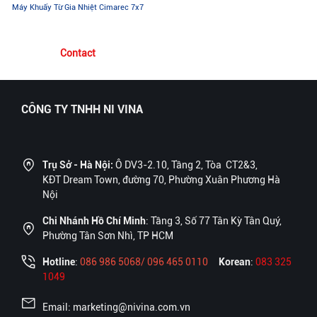
Máy Khuấy Từ Gia Nhiệt Cimarec 7x7
Contact
CÔNG TY TNHH NI VINA
Trụ Sở - Hà Nội:
Ô DV3-2.10, Tầng 2, Tòa CT2&3,
KĐT Dream Town, đường 70, Phường Xuân Phương Hà
Nội
Chi Nhánh Hồ Chí Minh
: Tầng 3, Số 77 Tân Kỳ Tân Quý,
Phường Tân Sơn Nhì, TP HCM
Hotline
:
086 986 5068/ 096 465 0110
Korean
:
083 325
1049
Email: marketing@nivina.com.vn