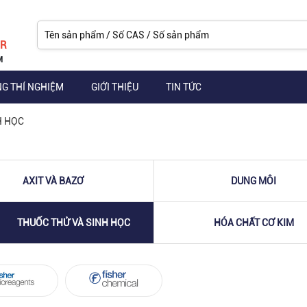
ER
M
NG THÍ NGHIỆM
GIỚI THIỆU
TIN TỨC
H HỌC
AXIT VÀ BAZƠ
DUNG MÔI
THUỐC THỬ VÀ SINH HỌC
HÓA CHẤT CƠ KIM