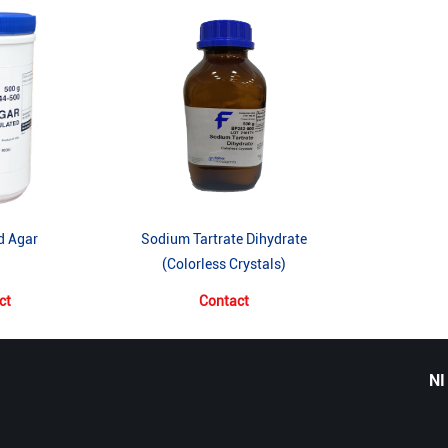
d Agar
Sodium Tartrate Dihydrate
(Colorless Crystals)
ct
Contact
NI