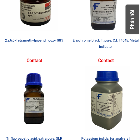
Phản hồi
2,2,6,6-Tetramethylpiperidinooxy, 98%
Eriochrome black T, pure, C.I. 14645, Metal
indicator
Contact
Contact
Trifluoroacetic acid, extra pure, SLR
Potassium iodide, for analysis [