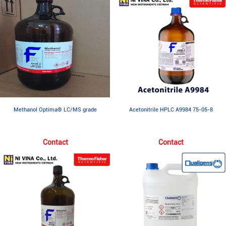
Methanol Optima® LC/MS grade
Acetonitrile HPLC A9984 75-05-8
Contact
Contact