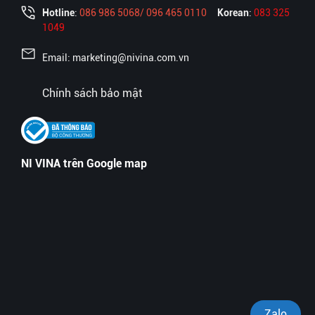
Hotline
:
086 986 5068/ 096 465 0110
Korean
:
083 325
1049
Email: marketing@nivina.com.vn
Chính sách bảo mật
NI VINA trên Google map
Zalo