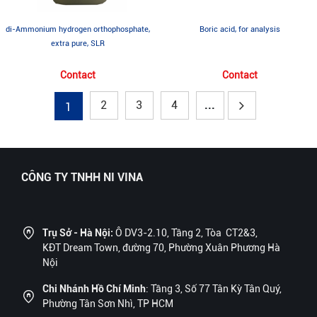
di-Ammonium hydrogen orthophosphate,
Boric acid, for analysis
extra pure, SLR
Contact
Contact
2
3
4
...
1
CÔNG TY TNHH NI VINA
Trụ Sở - Hà Nội:
Ô DV3-2.10, Tầng 2, Tòa CT2&3,
KĐT Dream Town, đường 70, Phường Xuân Phương Hà
Nội
Chi Nhánh Hồ Chí Minh
: Tầng 3, Số 77 Tân Kỳ Tân Quý,
Phường Tân Sơn Nhì, TP HCM