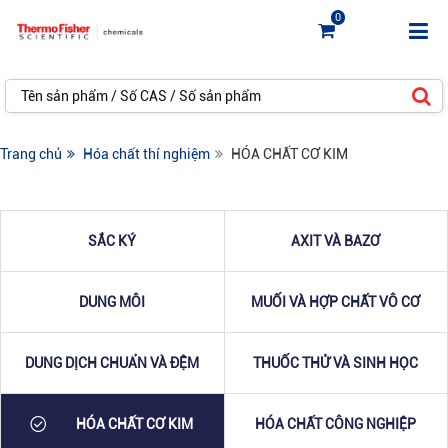
0
Trang chủ
Hóa chất thí nghiệm
HÓA CHẤT CƠ KIM
SẮC KÝ
AXIT VÀ BAZƠ
DUNG MÔI
MUỐI VÀ HỢP CHẤT VÔ CƠ
DUNG DỊCH CHUẨN VÀ ĐỆM
THUỐC THỬ VÀ SINH HỌC
HÓA CHẤT CƠ KIM
HÓA CHẤT CÔNG NGHIỆP