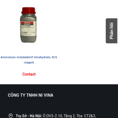
Phản hồi
Ammonium molybdateVI tetrahydrate, ACS
reagent
Contact
CÔNG TY TNHH NI VINA
Trụ Sở - Hà Nội:
Ô DV3-2.10, Tầng 2, Tòa CT2&3,