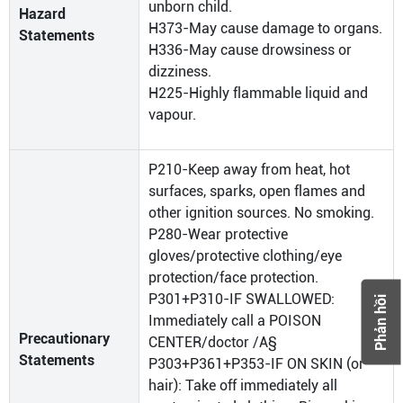
unborn child.
Hazard
H373-May cause damage to organs.
Statements
H336-May cause drowsiness or
dizziness.
H225-Highly flammable liquid and
vapour.
P210-Keep away from heat, hot
surfaces, sparks, open flames and
other ignition sources. No smoking.
P280-Wear protective
gloves/protective clothing/eye
protection/face protection.
P301+P310-IF SWALLOWED:
Phản hồi
Immediately call a POISON
Precautionary
CENTER/doctor /A§
Statements
P303+P361+P353-IF ON SKIN (or
hair): Take off immediately all