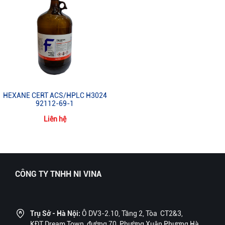
HEXANE CERT ACS/HPLC H3024
92112-69-1
Liên hệ
CÔNG TY TNHH NI VINA
Trụ Sở - Hà Nội:
Ô DV3-2.10, Tầng 2, Tòa CT2&3,
KĐT Dream Town, đường 70, Phường Xuân Phương Hà